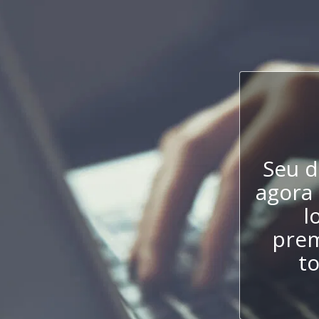
Seu d
agora 
l
prem
t