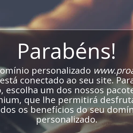
Parabéns!
omínio personalizado
www.proa
está conectado ao seu site. Para
o, escolha um dos nossos pacot
ium, que lhe permitirá desfrut
odos os benefícios do seu domín
personalizado.