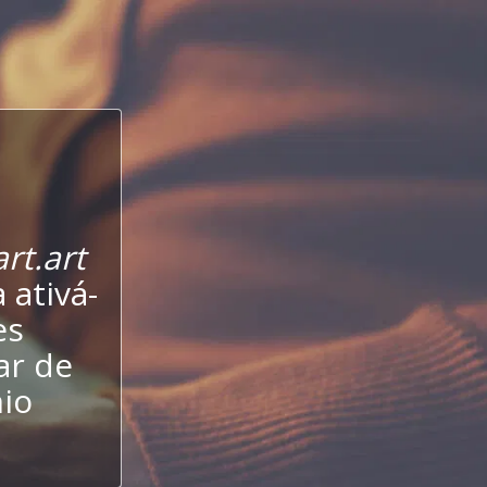
rt.art
 ativá-
es
ar de
io